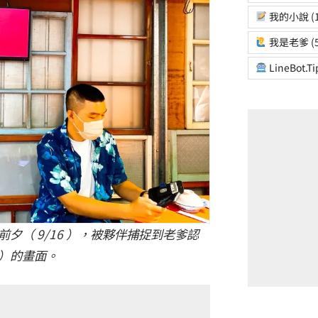
我的小說
(
我是老爹
(
LineBot.Ti
夕（ 9/16 ），被夥伴捕捉到老爹認
）的畫面。