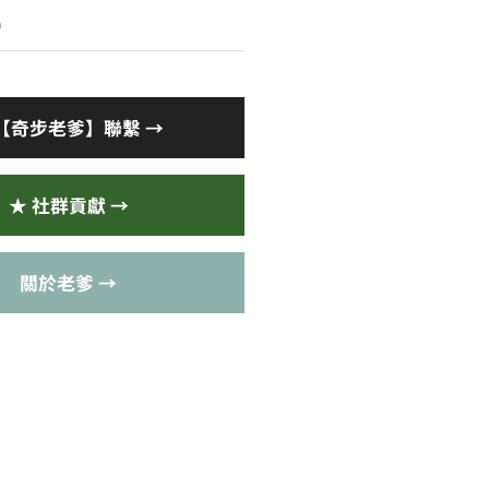
)
【奇步老爹】聯繫 →
★ 社群貢獻 →
關於老爹 →