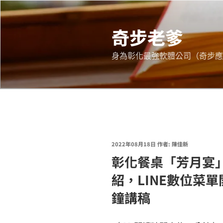
跳
至
奇步老爹
主
要
身為彰化最強軟體公司（奇步應
內
容
發
2022年08月18日
作者:
陳佳新
彰化餐桌「芳月宴
佈
於
紹，LINE數位菜
鐘講稿