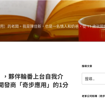
用）的老闆，我是陳佳新，也是一名情人和奶爸，從 11 歲就開
搜尋文章
」，夥伴輪番上台自我介
搜
尋
單開發商「奇步應用」的1分
關
鍵
字:
老爹公司粉專（奇