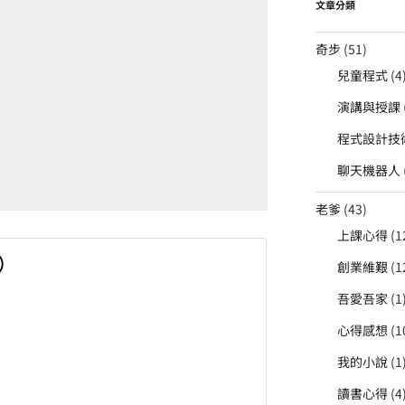
文章分類
奇步
(51)
兒童程式
(4
演講與授課
程式設計技
聊天機器人
老爹
(43)
上課心得
(1
）
創業維艱
(1
吾愛吾家
(1
心得感想
(1
我的小說
(1
讀書心得
(4