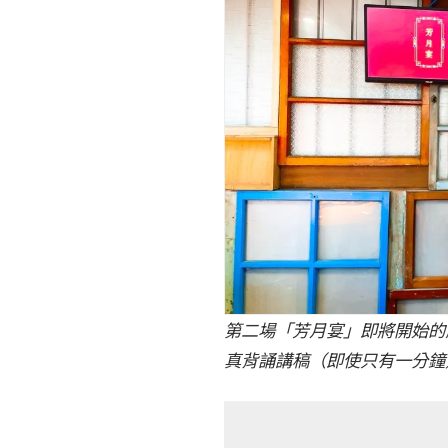
第二場「芳月宴」即將開始的前
真背誦講稿（即使只有一分鐘