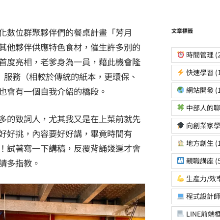
 ）是彰化數位群聚夥伴們的餐桌計畫「芳月
文章標籤
其他夥伴供應特色食材，催生許多別的
時間管理
(
首度亮相，老爹身為一員，藉此機會隆
快速學習
(
菜單」服務（相較於傳統的紙本，更環保、
網站開發
(
也會有一個自我介紹的橋段。
中部人的聊
多的致詞人，尤其我又是在上菜前就先
向創業家
好好挑，內容要好好講，畢竟時間有
地方創生
(
！試著寫一下講稿，反覆背誦幾遍才會
親職講座
(
請多指教。
生產力/效
程式設計
LINE前端框架