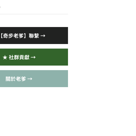
)
【奇步老爹】聯繫 →
★ 社群貢獻 →
關於老爹 →