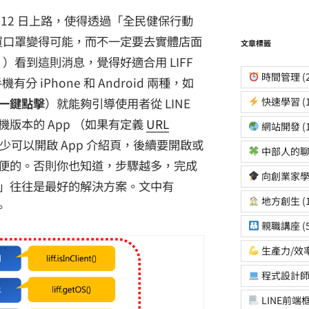
月 12 日上路，使得透過「全民健保行動
購買口罩變得可能，而不一定要去實體店面
文章標籤
10 ）看到這則消息，覺得好適合用 LIFF
時間管理
(
分 iPhone 和 Android 兩種，如
快速學習
(
一鍵點擊
）就能夠引導使用者從 LINE
版本的 App （如果有定義
URL
網站開發
(
可以開啟 App 介紹頁，後續要開啟或
中部人的聊
便的。否則你也知道，步驟越多，完成
向創業家
」往往是最好的解決方案。文中有
地方創生
(
。
親職講座
(
生產力/效
程式設計
LINE前端框架