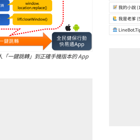
我的小說
(
我是老爹
(
LineBot.Ti
器人「一鍵跳轉」到正確手機版本的 App