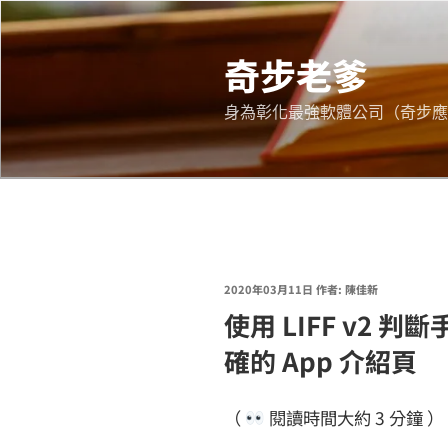
跳
至
奇步老爹
主
要
身為彰化最強軟體公司（奇步應
內
容
發
2020年03月11日
作者:
陳佳新
使用 LIFF v2
佈
於
確的 App 介紹頁
（
閱讀時間大約
3
分鐘 ）