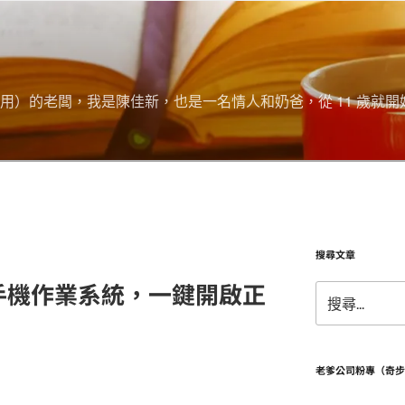
用）的老闆，我是陳佳新，也是一名情人和奶爸，從 11 歲就開
搜尋文章
 判斷手機作業系統，一鍵開啟正
搜
尋
關
鍵
字:
老爹公司粉專（奇