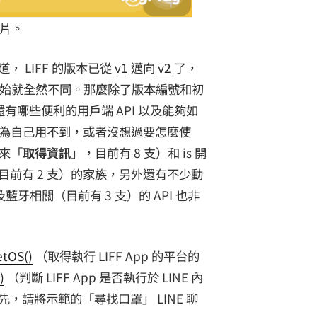
影片。
 LIFF 的版本已從
v1
邁向
v2
了，
呼叫開始就全然不同。那麼除了版本編號和初
底還有哪些便利的用戶端 API 以及能夠如
能以為自己用不到，或者沒想過要怎麼使
用來「
取得資訊
」，目前有 8 支）和 is 開
目前有 2 支）的家族，另外還有不少動
藍牙相關（目前有 3 支）的 API 也非
etOS()
（取得執行 LIFF App 的平台的
)
（判斷 LIFF App 是否執行於 LINE 內
，請將示範的「尋找口罩」 LINE 聊