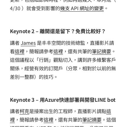
4/30 ）就會受到影響的
幾支 API 網址的變更
。
Keynote 2 – 離開還是留下？免費比較好？
講者
James
是丰丰空間的技術總監，直播影片請
看
這裡
，簡報請參考
這裡
，還有共筆的
筆記摘要
。
這個議程以「行銷」觀點切入，講到許多維繫客戶
關係，經營有效的訂閱戶（分眾，相對於以前的無
差別一整群）的技巧。
Keynote 3 – 用Azure快速部署與開發LINE bot
講者
柯克
是接案出生的工程師，直播影片請點
這
裡
，簡報請參考
這裡
，還有共筆的
筆記摘要
。這個