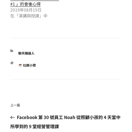
#1 」的會後心得
2019年08月19日
在「演講與授課」中
分
聊天機器人
類
標
社群小聚
籤
文
上
上一篇
章
一
導
Facebook 第 30 號員工 Noah 從照顧小孩的 4 天當中
篇
覽
所學到的 9 堂經營管理課
文