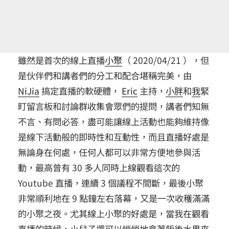
雖然是首次的線上直播
小聚
（ 2020/04/21 ），但
是伙伴們和講者們的分工和配合堪稱完美，由
NiJia
搞定直播的軟硬體，
Eric
主持，
小胖
和
我
緊
盯留言板和討論群收集會眾們的提問，講者們知無
不言、有問必答，盡可能讓線上活動也能夠維持像
是線下活動般的即時性和互動性，而且直播好處是
無論身在何處，任何人都可以非常方便地參與活
動，最高曾有 30 多人同時上線觀看這次的
Youtube 直播，連續 3 個議程不間斷，最後小聚
非常順利地在 9 點鐘左右落幕，又是一次收穫滿滿
的小聚之夜。尤其線上小聚的好處是，當我在觀看
直播的時候，小兒子還可以悄悄地拿著飯後水果來