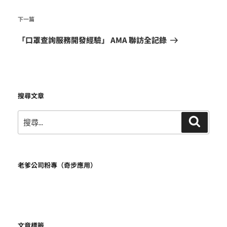
章
下
下一篇
一
「口罩查詢服務開發經驗」 AMA 聯訪全記錄
篇
文
章
搜尋文章
搜
搜
尋
尋
關
鍵
老爹公司粉專（奇步應用）
字:
文章標籤