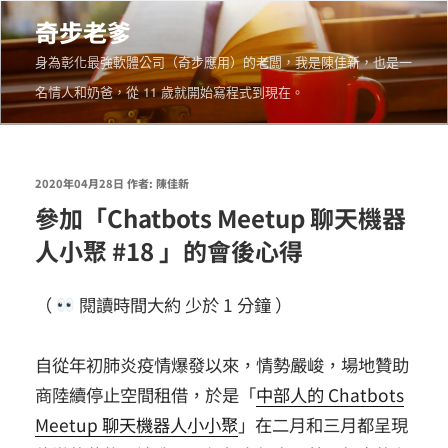
跳
奇步老爹
至
身為彰化最強軟體公司（奇步應用）的老闆，我是陳佳新，也是一
主
名情人和奶爸，從 11 歲就開始寫程式到現在。
要
內
容
發
2020年04月28日
作者:
陳佳新
參加「Chatbots Meetup 聊天機器
佈
人小聚 #18 」的會後心得
於
（
閱讀時間大約
少於 1
分鐘 ）
自從年初肺炎疫情爆發以來，情勢嚴峻，場地贊助
商陸續停止空間租借，於是「
中部人的 Chatbots
Meetup 聊天機器人小小聚
」在二月和三月都呈現