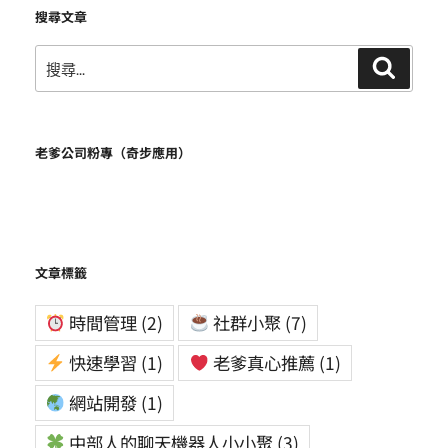
搜尋文章
搜
搜
尋
尋
關
鍵
老爹公司粉專（奇步應用）
字:
文章標籤
時間管理
(2)
社群小聚
(7)
快速學習
(1)
老爹真心推薦
(1)
網站開發
(1)
中部人的聊天機器人小小聚
(3)