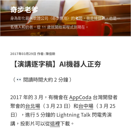
跳
奇步老爹
至
身為彰化最強軟體公司（奇步應用）的老闆，我是陳佳新，也是一
主
名情人和奶爸，從 11 歲就開始寫程式到現在。
要
內
容
發
2017年03月29日
作者:
陳佳新
【演講逐字稿】AI機器人正夯
佈
於
（
閱讀時間大約
2
分鐘 ）
2017 年的 3 月，有機會在
AppCoda
台灣開發者
聚會的
台北場
（ 3 月 23 日）和
台中場
（ 3 月 25
日），進行 5 分鐘的 Lightning Talk 閃電秀演
講，投影片可以從
這裡
下載。