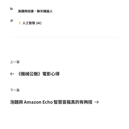
分
演講與授課
、
聊天機器人
類
標
人工智慧 (AI)
籤
文
上
上一篇
章
一
導
《機械公敵》電影心得
篇
覽
文
下
下一篇
章
一
泡麵與 Amazon Echo 智慧音箱真的有夠搭
篇
文
章